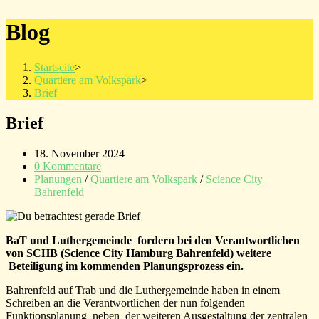
Blog
Startseite
>
Quartiere am Volkspark
>
Brief
Brief
Beitrag
18. November 2024
veröffentlicht:
Beitrags-
0 Kommentare
Kommentare:
Beitrags-
Planungen
/
Quartiere am Volkspark
/
Science City
Kategorie:
Bahrenfeld
BaT und Luthergemeinde fordern bei den Verantwortlichen
von SCHB (Science City Hamburg Bahrenfeld) weitere
Beteiligung im kommenden Planungsprozess ein.
Bahrenfeld auf Trab und die Luthergemeinde haben in einem
Schreiben an die Verantwortlichen der nun folgenden
Funktionsplanung neben der weiteren Ausgestaltung der zentralen