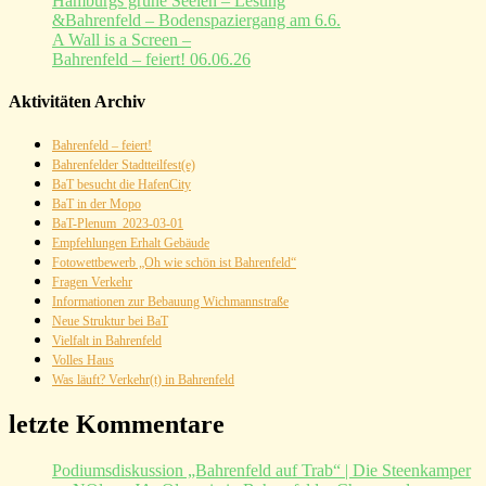
Hamburgs grüne Seelen – Lesung
&Bahrenfeld – Bodenspaziergang am 6.6.
A Wall is a Screen –
Bahrenfeld – feiert! 06.06.26
Aktivitäten Archiv
Bahrenfeld – feiert!
Bahrenfelder Stadtteilfest(e)
BaT besucht die HafenCity
BaT in der Mopo
BaT-Plenum_2023-03-01
Empfehlungen Erhalt Gebäude
Fotowettbewerb „Oh wie schön ist Bahrenfeld“
Fragen Verkehr
Informationen zur Bebauung Wichmannstraße
Neue Struktur bei BaT
Vielfalt in Bahrenfeld
Volles Haus
Was läuft? Verkehr(t) in Bahrenfeld
letzte Kommentare
Podiumsdiskussion „Bahrenfeld auf Trab“ | Die Steenkamper