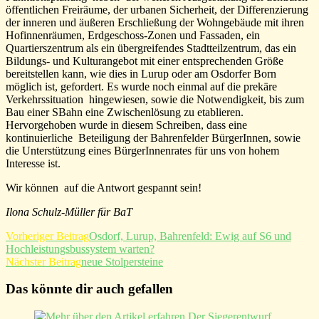
öffentlichen Freiräume, der urbanen Sicherheit, der Differenzierung
der inneren und äußeren Erschließung der Wohngebäude mit ihren
Hofinnenräumen, Erdgeschoss-Zonen und Fassaden, ein
Quartierszentrum als ein übergreifendes Stadtteilzentrum, das ein
Bildungs- und Kulturangebot mit einer entsprechenden Größe
bereitstellen kann, wie dies in Lurup oder am Osdorfer Born
möglich ist, gefordert. Es wurde noch einmal auf die prekäre
Verkehrssituation hingewiesen, sowie die Notwendigkeit, bis zum
Bau einer SBahn eine Zwischenlösung zu etablieren.
Hervorgehoben wurde in diesem Schreiben, dass eine
kontinuierliche Beteiligung der Bahrenfelder BürgerInnen, sowie
die Unterstützung eines BürgerInnenrates für uns von hohem
Interesse ist.
Wir können auf die Antwort gespannt sein!
Ilona Schulz-Müller für BaT
Weitere
Vorheriger Beitrag
Osdorf, Lurup, Bahrenfeld: Ewig auf S6 und
Hochleistungsbussystem warten?
Artikel
Nächster Beitrag
neue Stolpersteine
ansehen
Das könnte dir auch gefallen