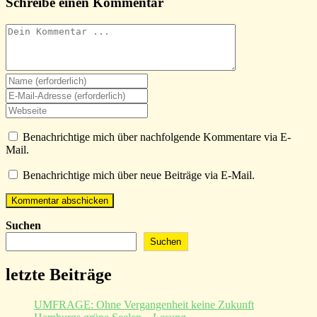
Schreibe einen Kommentar
Kommentieren
Gib
deinen
Gib
Namen
deine
Gib
oder
E-
deine
Benutzernamen
Mail-
Website-
Benachrichtige mich über nachfolgende Kommentare via E-
zum
Adresse
URL
Mail.
Kommentieren
zum
ein
ein
Kommentieren
(optional)
Benachrichtige mich über neue Beiträge via E-Mail.
ein
Suchen
Suchen
letzte Beiträge
UMFRAGE: Ohne Vergangenheit keine Zukunft