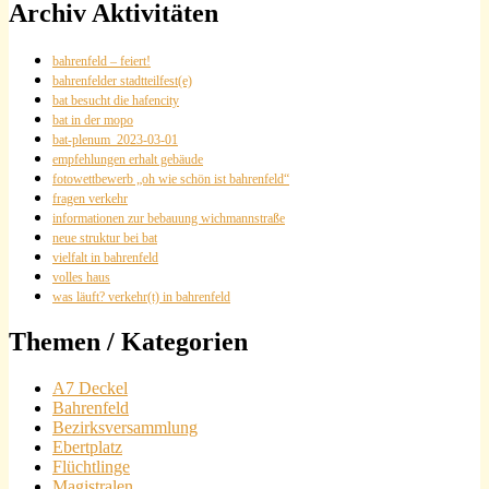
Archiv Aktivitäten
bahrenfeld – feiert!
bahrenfelder stadtteilfest(e)
bat besucht die hafencity
bat in der mopo
bat-plenum_2023-03-01
empfehlungen erhalt gebäude
fotowettbewerb „oh wie schön ist bahrenfeld“
fragen verkehr
informationen zur bebauung wichmannstraße
neue struktur bei bat
vielfalt in bahrenfeld
volles haus
was läuft? verkehr(t) in bahrenfeld
Themen / Kategorien
A7 Deckel
Bahrenfeld
Bezirksversammlung
Ebertplatz
Flüchtlinge
Magistralen