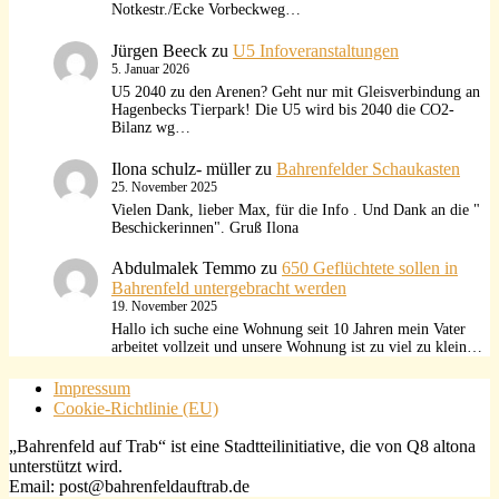
Notkestr./Ecke Vorbeckweg…
Jürgen Beeck
zu
U5 Infoveranstaltungen
5. Januar 2026
U5 2040 zu den Arenen? Geht nur mit Gleisverbindung an
Hagenbecks Tierpark! Die U5 wird bis 2040 die CO2-
Bilanz wg…
Ilona schulz- müller
zu
Bahrenfelder Schaukasten
25. November 2025
Vielen Dank, lieber Max, für die Info . Und Dank an die "
Beschickerinnen". Gruß Ilona
Abdulmalek Temmo
zu
650 Geflüchtete sollen in
Bahrenfeld untergebracht werden
19. November 2025
Hallo ich suche eine Wohnung seit 10 Jahren mein Vater
arbeitet vollzeit und unsere Wohnung ist zu viel zu klein…
Impressum
Cookie-Richtlinie (EU)
„Bahrenfeld auf Trab“ ist eine Stadtteilinitiative, die von Q8 altona
unterstützt wird.
Email: post@bahrenfeldauftrab.de