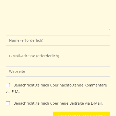
Gib
deinen
Namen
Gib
oder
deine
Benutzernamen
E-
Gib
zum
Mail-
deine
Kommentieren
Adresse
Website-
ein
Benachrichtige mich über nachfolgende Kommentare
zum
URL
via E-Mail.
Kommentieren
ein
ein
(optional)
Benachrichtige mich über neue Beiträge via E-Mail.