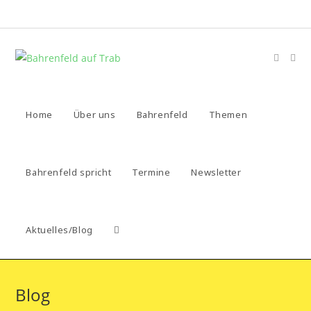
Zum
Inhalt
springen
Home
Über uns
Bahrenfeld
Themen
Bahrenfeld spricht
Termine
Newsletter
Aktuelles/Blog
Website-
Suche
Blog