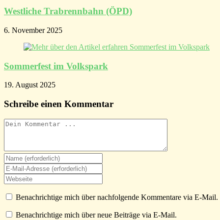
Westliche Trabrennbahn (ÖPD)
6. November 2025
Sommerfest im Volkspark
19. August 2025
Schreibe einen Kommentar
Kommentieren
Gib
deinen
Gib
Namen
deine
Gib
oder
E-
deine
Benutzernamen
Mail-
Website-
Benachrichtige mich über nachfolgende Kommentare via E-Mail.
zum
Adresse
URL
Kommentieren
zum
ein
Benachrichtige mich über neue Beiträge via E-Mail.
ein