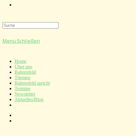
Website-
Suche
Menü
Schließen
umschalten
Home
Über uns
Bahrenfeld
Themen
Bahrenfeld spricht
Termine
Newsletter
Aktuelles/Blog
Website-
Suche
umschalten