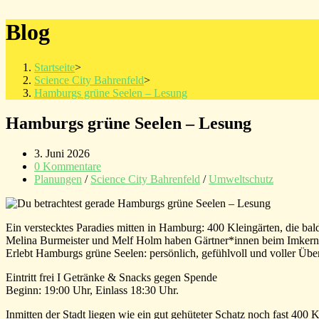
Blog
Startseite
>
Science City Bahrenfeld
>
Hamburgs grüne Seelen – Lesung
Hamburgs grüne Seelen – Lesung
Beitrag
3. Juni 2026
veröffentlicht:
Beitrags-
0 Kommentare
Kommentare:
Beitrags-
Planungen
/
Science City Bahrenfeld
/
Umweltschutz
Kategorie:
Ein verstecktes Paradies mitten in Hamburg: 400 Kleingärten, die bal
Melina Burmeister und Melf Holm haben Gärtner*innen beim Imkern, 
Erlebt Hamburgs grüne Seelen: persönlich, gefühlvoll und voller Üb
Eintritt frei I Getränke & Snacks gegen Spende
Beginn: 19:00 Uhr, Einlass 18:30 Uhr.
Inmitten der Stadt liegen wie ein gut gehüteter Schatz noch fast 400