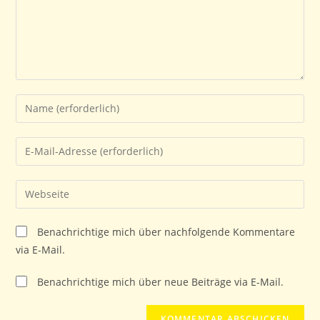
Gib
deinen
Namen
Gib
oder
deine
Benutzernamen
E-
Gib
zum
Mail-
deine
Kommentieren
Adresse
Website-
ein
Benachrichtige mich über nachfolgende Kommentare
zum
URL
via E-Mail.
Kommentieren
ein
ein
(optional)
Benachrichtige mich über neue Beiträge via E-Mail.