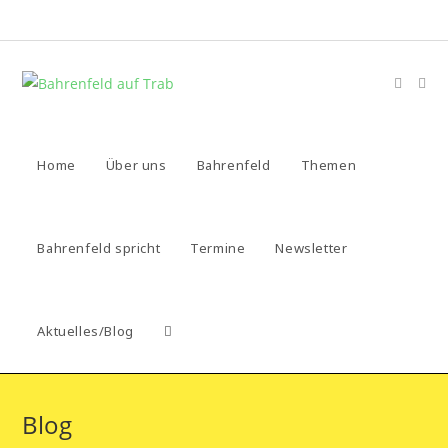
Zum
Inhalt
springen
Home
Über uns
Bahrenfeld
Themen
Bahrenfeld spricht
Termine
Newsletter
Aktuelles/Blog
Website-
Suche
Blog